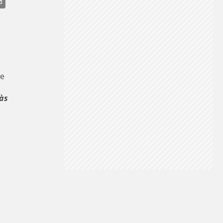
de
às