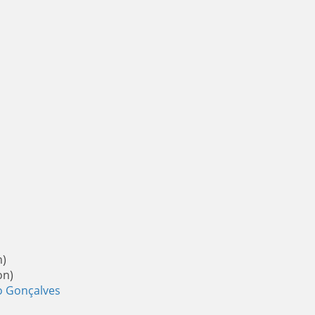
n)
on)
to Gonçalves