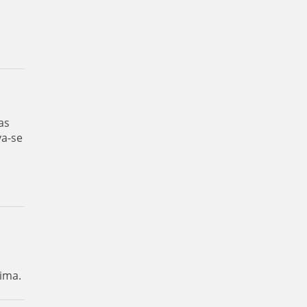
as
va-se
ima.