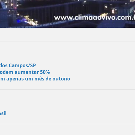
é dos Campos/SP
s podem aumentar 50%
s em apenas um mês de outono
sil