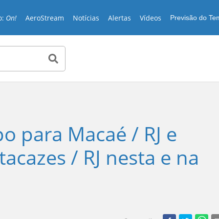
o:
On!
AeroStream
Notícias
Alertas
Vídeos
Previsão do T
o para Macaé / RJ e
cazes / RJ nesta e na