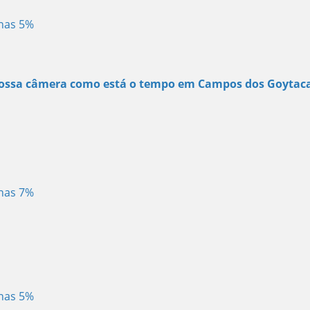
enas 5%
 nossa câmera como está o tempo em Campos dos Goytac
enas 7%
enas 5%