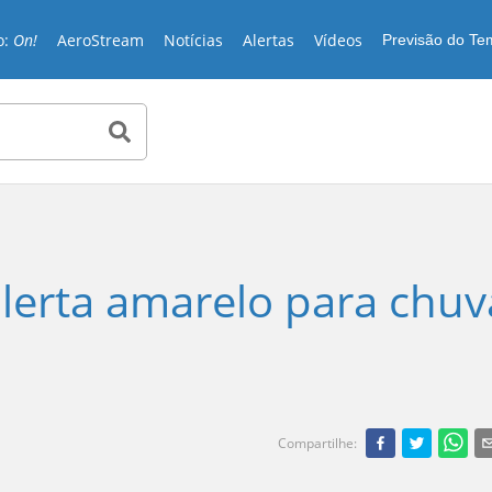
o:
On!
AeroStream
Notícias
Alertas
Vídeos
Previsão do T
lerta amarelo para chuv
Compartilhe
: