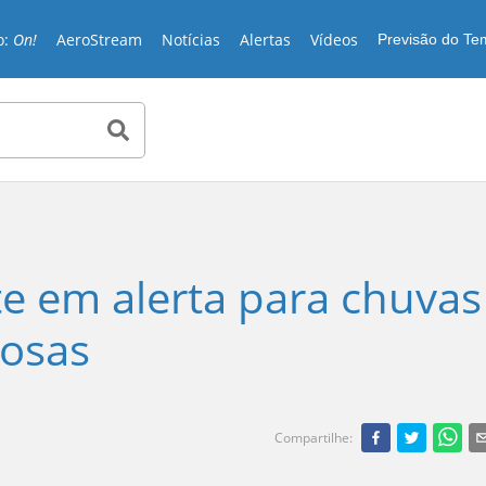
o:
On!
AeroStream
Notícias
Alertas
Vídeos
Previsão do T
e em alerta para chuvas
mosas
Compartilhe
: