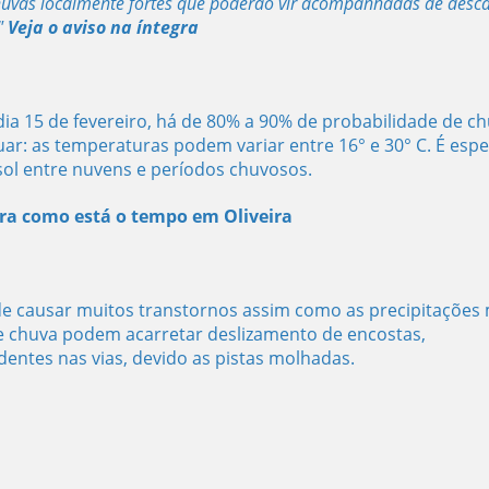
uvas localmente fortes que poderão vir acompanhadas de desc
"
Veja o aviso na íntegra
a 15 de fevereiro, há de 80% a 90% de probabilidade de c
uar: as temperaturas podem variar entre 16° e 30° C. É esp
sol entre nuvens e períodos chuvosos.
ra como está o tempo em Oliveira
e causar muitos transtornos assim como as precipitações 
e chuva podem acarretar deslizamento de encostas,
entes nas vias, devido as pistas molhadas.