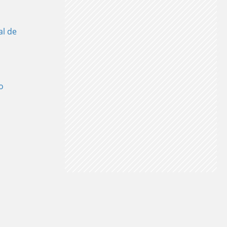
al de
o