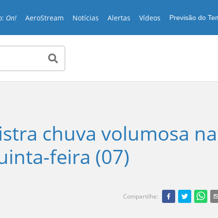
o:
On!
AeroStream
Notícias
Alertas
Vídeos
Previsão do T
gistra chuva volumosa na
nta-feira (07)
Compartilhe
: