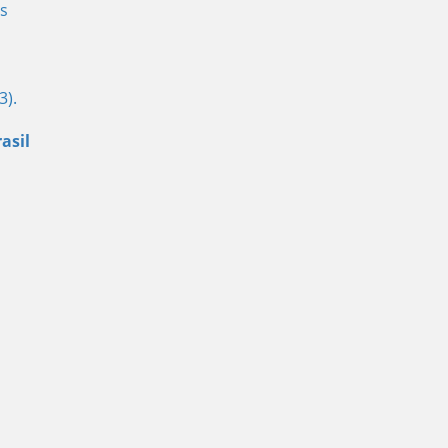
s
3).
asil