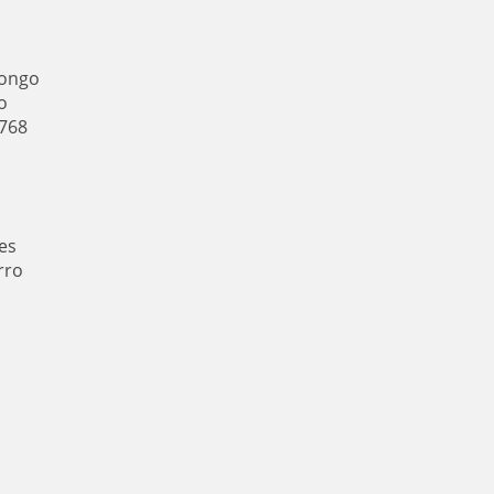
longo
o
.768
es
rro