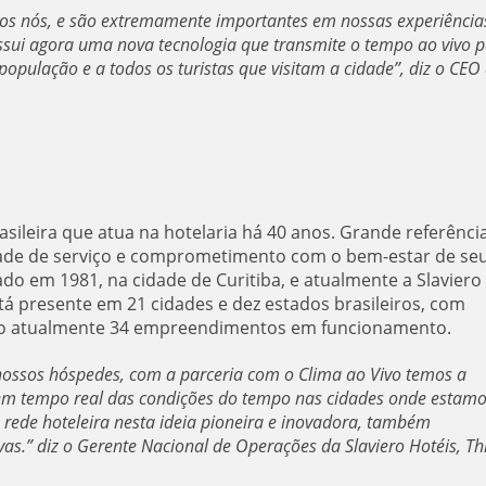
dos nós, e são extremamente importantes em nossas experiência
sui agora uma nova tecnologia que transmite o tempo ao vivo 
opulação e a todos os turistas que visitam a cidade”, diz o CEO
sileira que atua na hotelaria há 40 anos. Grande referênci
dade de serviço e comprometimento com o bem-estar de se
do em 1981, na cidade de Curitiba, e atualmente a Slaviero
tá presente em 21 cidades e dez estados brasileiros, com
o atualmente 34 empreendimentos em funcionamento.
ossos hóspedes, com a parceria com o Clima ao Vivo temos a
 em tempo real das condições do tempo nas cidades onde estam
 rede hoteleira nesta ideia pioneira e inovadora, também
ervas.” diz o Gerente Nacional de Operações da Slaviero Hotéis, T