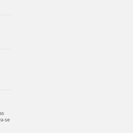
as
va-se