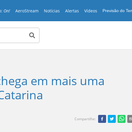
o:
On!
AeroStream
Notícias
Alertas
Vídeos
Previsão do T
 chega em mais uma
Catarina
Compartilhe
: