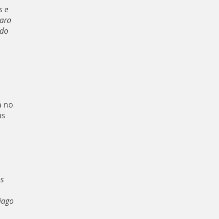
s e
para
 do
a no
us
os
hiago