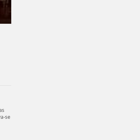
as
va-se