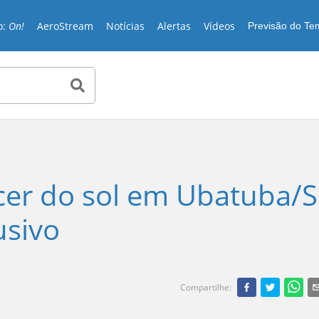
o:
On!
AeroStream
Notícias
Alertas
Vídeos
Previsão do T
cer do sol em Ubatuba/S
usivo
Compartilhe
: