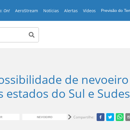
o:
On!
AeroStream
Notícias
Alertas
Vídeos
Previsão do T
ossibilidade de nevoeiro
 estados do Sul e Sudes
Compartilhe
:
OR
NEVOEIRO
FRIO