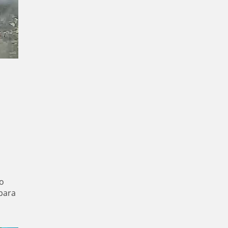
o
para