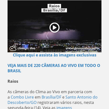
Clique aqui e assista às imagens exclusivas
VEJA MAIS DE 220 CÂMERAS AO VIVO EM TODO O
BRASIL
Raios
As câmeras do Clima ao Vivo em parceria com
a
Combo Livre
em
Brasília/DF
e
Santo Antonio do
Descoberto/GO
registraram vários raios, nesta
segunda-feira (14). Veja as
imagens