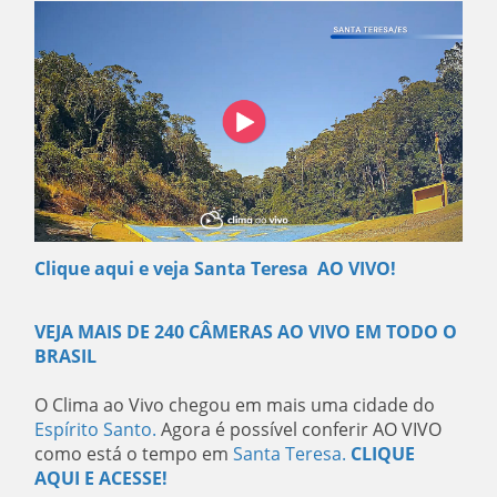
Clique aqui e veja Santa Teresa AO VIVO!
VEJA MAIS DE 240 CÂMERAS AO VIVO EM TODO O
BRASIL
O Clima ao Vivo chegou em mais uma cidade do
Espírito Santo
.
Agora é possível conferir AO VIVO
como está o tempo em
Santa Teresa
.
CLIQUE
AQUI E ACESSE!