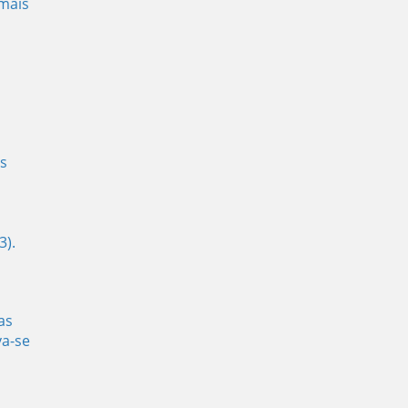
mais
s
3).
as
va-se