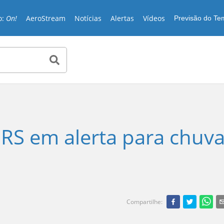
o:
On!
AeroStream
Notícias
Alertas
Vídeos
Previsão do T
RS em alerta para chuv
Compartilhe
: