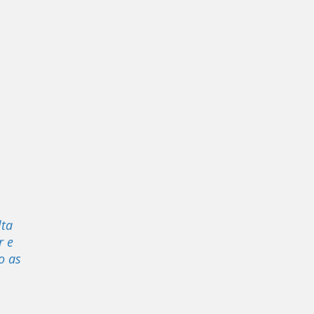
lta
r e
o as