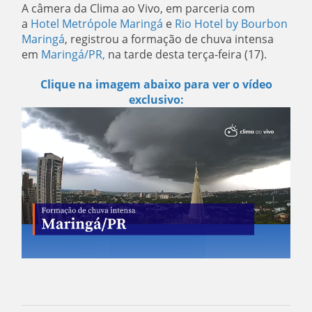
A câmera da Clima ao Vivo, em parceria com
a
Hotel Metrópole Maringá
e
Rio Hotel by Bourbon
Maringá
, registrou a formação de chuva intensa
em
Maringá/PR,
na tarde desta terça-feira (17).
Clique na imagem abaixo para ver o vídeo
exclusivo: