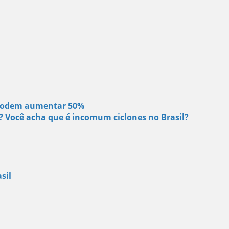
s podem aumentar 50%
s? Você acha que é incomum ciclones no Brasil?
sil