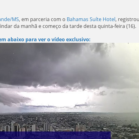
ande/MS
, em parceria com o
Bahamas Suíte Hotel
, registro
indar da manhã e começo da tarde desta quinta-feira (16).
m abaixo para ver o vídeo exclusivo: