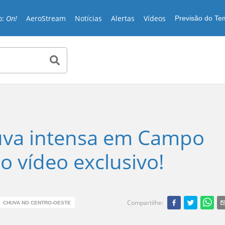
o:
On!
AeroStream
Notícias
Alertas
Vídeos
Previsão do T
uva intensa em Campo
o vídeo exclusivo!
Compartilhe
:
CHUVA NO CENTRO-OESTE