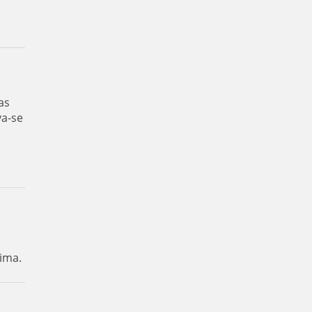
as
va-se
ima.