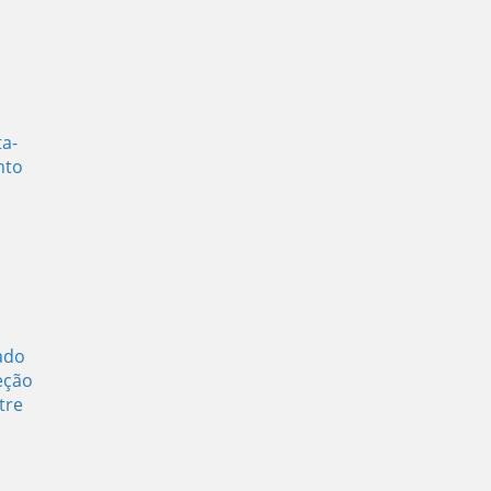
a-
nto
ado
eção
tre