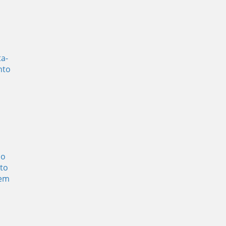
a-
nto
do
to
dem