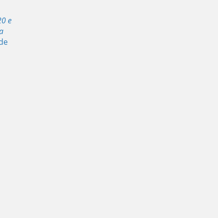
20 e
a
de