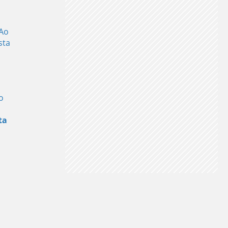
 Ao
sta
o
ta