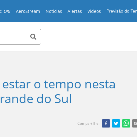
o:
On!
AeroStream
Notícias
Alertas
Vídeos
Previsão do T
 estar o tempo nesta
rande do Sul
Compartilhe
: