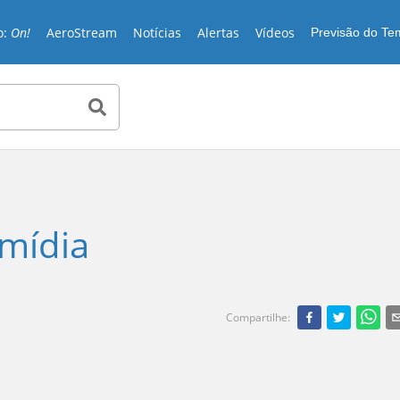
o:
On!
AeroStream
Notícias
Alertas
Vídeos
Previsão do T
 mídia
Compartilhe
: