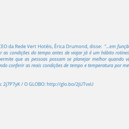
 CEO da Rede Vert Hotéis, Érica Drumond, disse:
"...em funçã
r as condições do tempo antes de viajar já é um hábito rotinei
permite que as pessoas possam se planejar melhor quando v
ndo conferir as reais condições de tempo e temperatura por me
a:
2j7P7yK
/ O GLOBO:
http://glo.bo/2jUTvxU