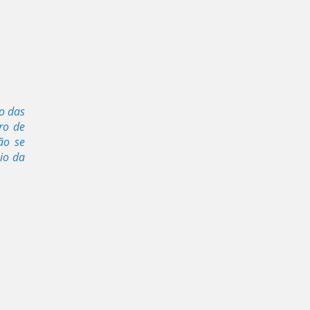
o das
ro de
ão se
io da