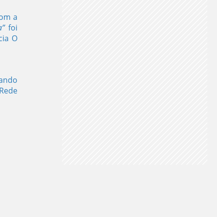
com a
ia”
foi
cia O
hando
 Rede