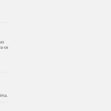
das
va-se
ima.