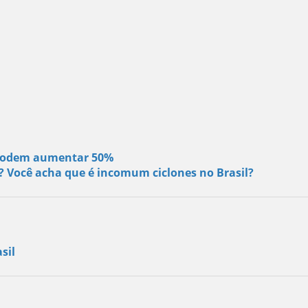
s podem aumentar 50%
s? Você acha que é incomum ciclones no Brasil?
sil