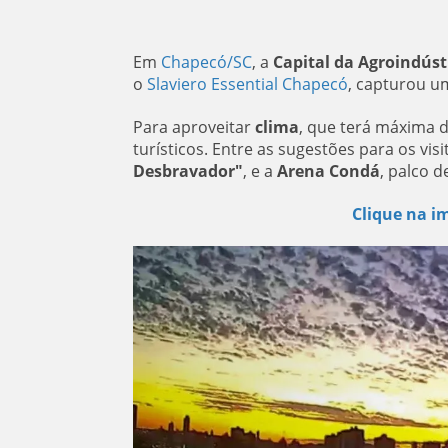
Em
Chapecó/SC
, a
Capital da Agroindúst
o
Slaviero Essential Chapecó
, capturou 
Para aproveitar
clima
, que terá máxima d
turísticos. Entre as sugestões para os vis
Desbravador"
, e a
Arena Condá
, palco 
Clique na im