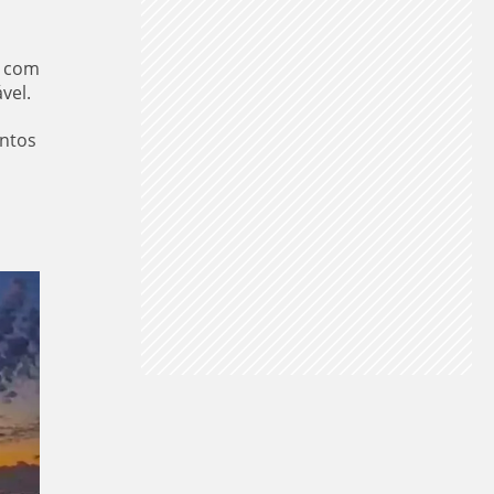
a com
vel.
ntos