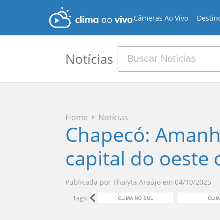
Câmeras Ao Vivo
Destin
Notícias
Home
Notícias
Chapecó: Amanhe
capital do oeste 
Publicada por
Thalyta Araújo
em
04/10/2025
Tags:
CLIMA NO SUL
CLIM