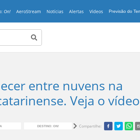
o:
On!
AeroStream
Notícias
Alertas
Vídeos
Previsão do T
cer entre nuvens na
catarinense. Veja o vídeo
Compartilhe
:
A
DESTINO: ON!
TURISMO