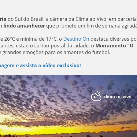
ria
do Sul do Brasil, a câmera da Clima ao Vivo, em parceri
um
lindo amanhecer
que promete um fim de semana agradá
e 26°
C
e mínima de 17°
C
, o
Destino On
destaca diversos po
itantes, estão o cartão-postal da cidade, o
Monumento "O
de grandes emoções para os amantes do futebol.
agem e assista o vídeo exclusivo!