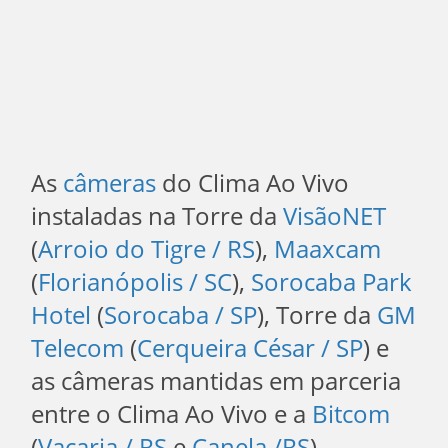
As
câmeras
do Clima Ao Vivo
instaladas na Torre da
VisãoNET
(
Arroio do Tigre / RS
),
Maaxcam
(
Florianópolis / SC
),
Sorocaba Park
Hotel
(
Sorocaba / SP
), Torre da
GM
Telecom
(
Cerqueira César / SP
) e
as câmeras mantidas em parceria
entre o Clima Ao Vivo e a
Bitcom
(
Vacaria / RS
e
Canela /RS
)