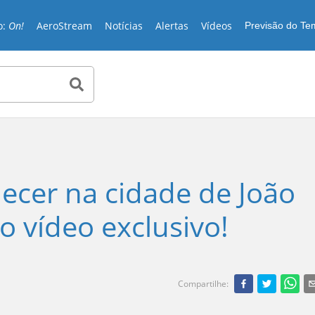
o:
On!
AeroStream
Notícias
Alertas
Vídeos
Previsão do T
ecer na cidade de João
o vídeo exclusivo!
Compartilhe
: