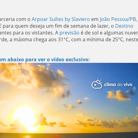
arceria com o
Arpoar Suítes by Slaviero
em
João Pessoa/PB
,
E para quem deseja um fim de semana de lazer, o
Destino
antes para os vistantes. A
previsão
é de sol e algumas nuve
de, a máxima chega aos 31°C, com a mínima de 25°C, nest
m abaixo para ver o vídeo exclusivo: