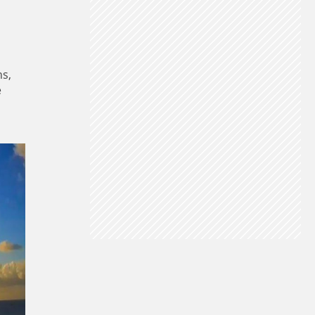
ns,
e