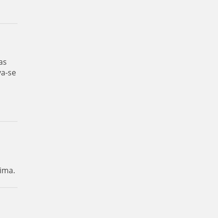
as
va-se
ima.