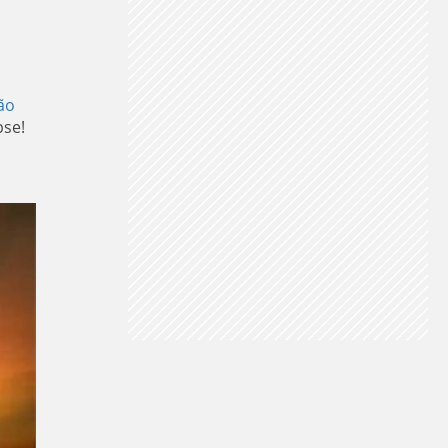
ão
pse!