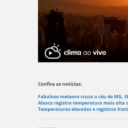
Confira as notícias:
Fabuloso meteoro cruza o céu de MG, SP
Alasca registra temperatura mais alta 
Temperaturas elevadas e registros histó