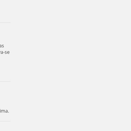
as
va-se
ima.