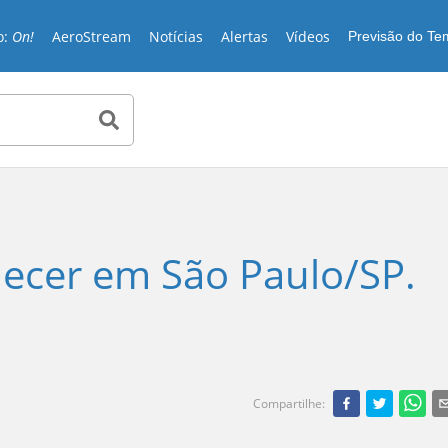
o:
On!
AeroStream
Notícias
Alertas
Vídeos
Previsão do T
ecer em São Paulo/SP.
Compartilhe
: