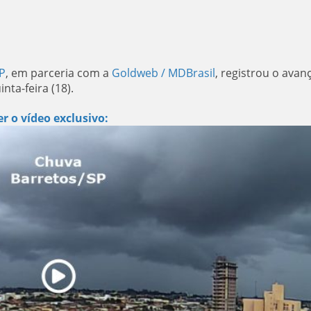
P
, em parceria com a
Goldweb / MDBrasil
, registrou o avan
nta-feira (18).
r o vídeo exclusivo: