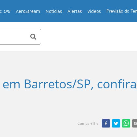
o:
On!
AeroStream
Notícias
Alertas
Vídeos
Previsão do T
em Barretos/SP, confira
Compartilhe
: