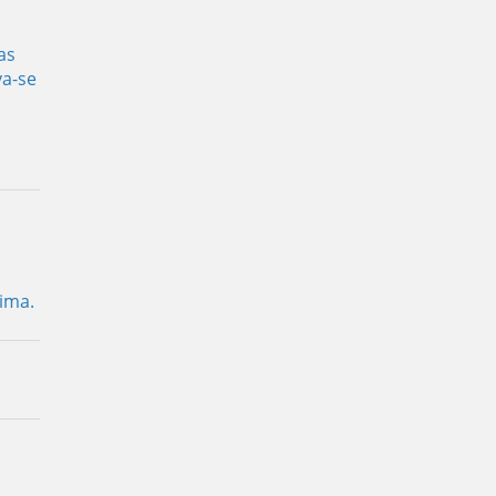
as
va-se
ima.