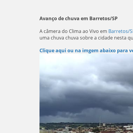
Avanço de chuva em Barretos/SP
A câmera do Clima ao Vivo em
Barretos/S
uma chuva chuva sobre a cidade nesta qui
Clique aqui ou na imgem abaixo para ve