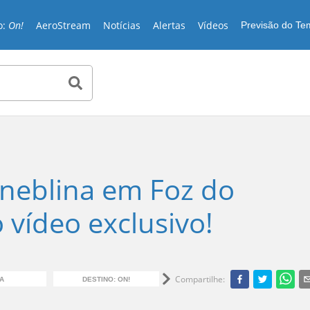
o:
On!
AeroStream
Notícias
Alertas
Vídeos
Previsão do T
neblina em Foz do
 vídeo exclusivo!
Compartilhe
:
A
DESTINO: ON!
TURISMO