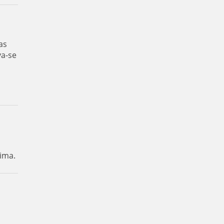
as
va-se
ima.