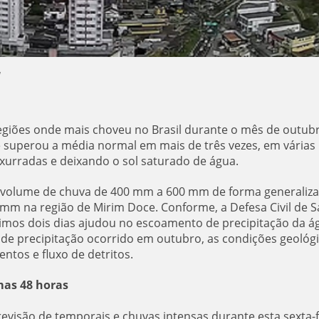
a
regiões onde mais choveu no Brasil durante o mês de outub
 e superou a média normal em mais de três vezes, em várias
xurradas e deixando o sol saturado de água.
 volume de chuva de 400 mm a 600 mm de forma generaliz
m na região de Mirim Doce. Conforme, a Defesa Civil de S
timos dois dias ajudou no escoamento de precipitação da á
de precipitação ocorrido em outubro, as condições geológ
ntos e fluxo de detritos.
mas 48 horas
visão de temporais e chuvas intensas durante esta sexta-f