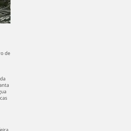
ro de
ada
anta
gua
icas
eira