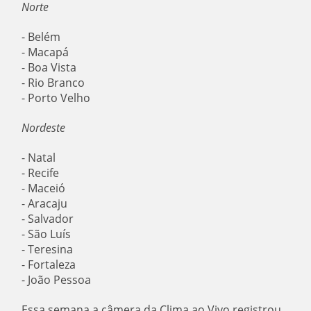
Norte
- Belém
- Macapá
- Boa Vista
- Rio Branco
- Porto Velho
Nordeste
- Natal
- Recife
- Maceió
- Aracaju
- Salvador
- São Luís
- Teresina
- Fortaleza
- João Pessoa
Essa semana a câmera da Clima ao Vivo registrou