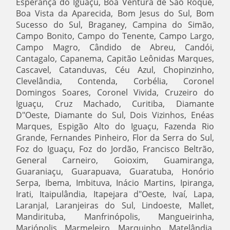
Esperança do Iguaçu, Boa Ventura de São Roque,
Boa Vista da Aparecida, Bom Jesus do Sul, Bom
Sucesso do Sul, Braganey, Campina do Simão,
Campo Bonito, Campo do Tenente, Campo Largo,
Campo Magro, Cândido de Abreu, Candói,
Cantagalo, Capanema, Capitão Leônidas Marques,
Cascavel, Catanduvas, Céu Azul, Chopinzinho,
Clevelândia, Contenda, Corbélia, Coronel
Domingos Soares, Coronel Vivida, Cruzeiro do
Iguaçu, Cruz Machado, Curitiba, Diamante
D"Oeste, Diamante do Sul, Dois Vizinhos, Enéas
Marques, Espigão Alto do Iguaçu, Fazenda Rio
Grande, Fernandes Pinheiro, Flor da Serra do Sul,
Foz do Iguaçu, Foz do Jordão, Francisco Beltrão,
General Carneiro, Goioxim, Guamiranga,
Guaraniaçu, Guarapuava, Guaratuba, Honório
Serpa, Ibema, Imbituva, Inácio Martins, Ipiranga,
Irati, Itaipulândia, Itapejara d"Oeste, Ivaí, Lapa,
Laranjal, Laranjeiras do Sul, Lindoeste, Mallet,
Mandirituba, Manfrinópolis, Mangueirinha,
Mariópolis, Marmeleiro, Marquinho, Matelândia,