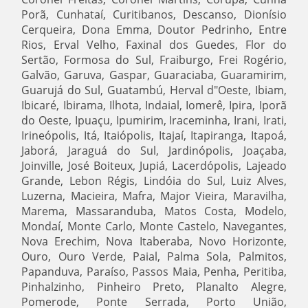
Porã, Cunhataí, Curitibanos, Descanso, Dionísio
Cerqueira, Dona Emma, Doutor Pedrinho, Entre
Rios, Erval Velho, Faxinal dos Guedes, Flor do
Sertão, Formosa do Sul, Fraiburgo, Frei Rogério,
Galvão, Garuva, Gaspar, Guaraciaba, Guaramirim,
Guarujá do Sul, Guatambú, Herval d"Oeste, Ibiam,
Ibicaré, Ibirama, Ilhota, Indaial, Iomerê, Ipira, Iporã
do Oeste, Ipuaçu, Ipumirim, Iraceminha, Irani, Irati,
Irineópolis, Itá, Itaiópolis, Itajaí, Itapiranga, Itapoá,
Jaborá, Jaraguá do Sul, Jardinópolis, Joaçaba,
Joinville, José Boiteux, Jupiá, Lacerdópolis, Lajeado
Grande, Lebon Régis, Lindóia do Sul, Luiz Alves,
Luzerna, Macieira, Mafra, Major Vieira, Maravilha,
Marema, Massaranduba, Matos Costa, Modelo,
Mondaí, Monte Carlo, Monte Castelo, Navegantes,
Nova Erechim, Nova Itaberaba, Novo Horizonte,
Ouro, Ouro Verde, Paial, Palma Sola, Palmitos,
Papanduva, Paraíso, Passos Maia, Penha, Peritiba,
Pinhalzinho, Pinheiro Preto, Planalto Alegre,
Pomerode, Ponte Serrada, Porto União,