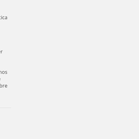
tica
er
nos
e
bre