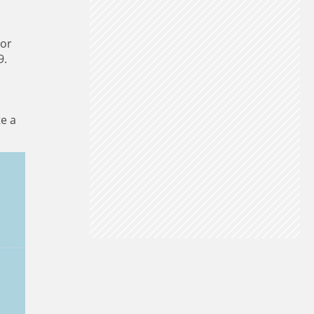
por
9.
e a