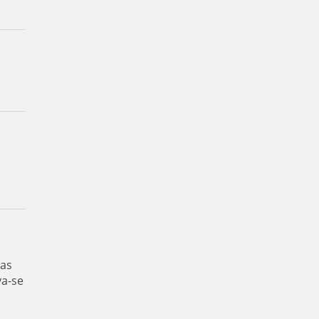
das
va-se