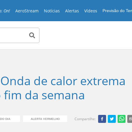
o:
On!
AeroStream
Notícias
Alertas
Vídeos
Previsão do T
 Onda de calor extrema
 o fim da semana
Compartilhe
:
DO DIA
ALERTA VERMELHO