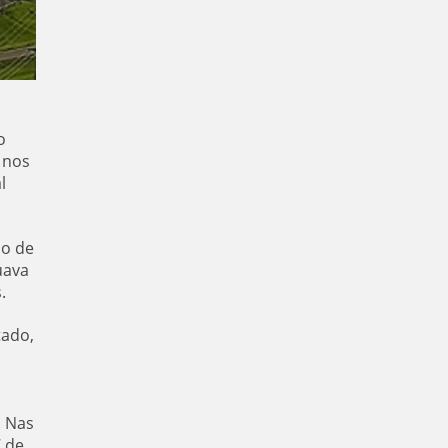
o
 nos
l
ão de
uava
.
tado,
. Nas
7 de