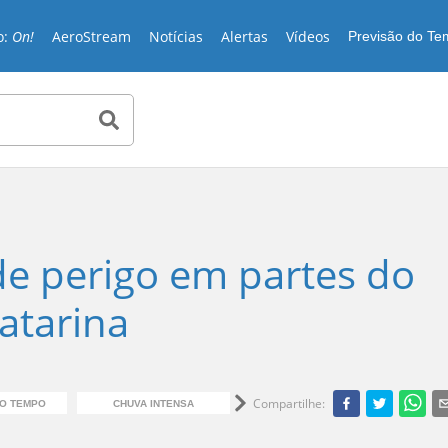
o:
On!
AeroStream
Notícias
Alertas
Vídeos
Previsão do T
 de perigo em partes do
atarina
Compartilhe
:
DO TEMPO
CHUVA INTENSA
TEMPESTADE