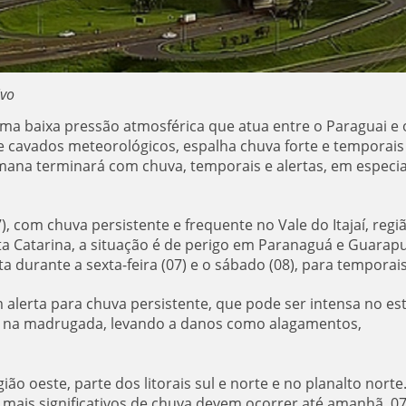
ivo
uma baixa pressão atmosférica que atua entre o Paraguai e 
 de cavados meteorológicos, espalha chuva forte e temporais
mana terminará com chuva, temporais e alertas, em especia
), com chuva persistente e frequente no Vale do Itajaí, regi
ta Catarina, a situação é de perigo em Paranaguá e Guarap
rta durante a sexta-feira (07) e o sábado (08), para temporais
m alerta para chuva persistente, que pode ser intensa no es
ve na madrugada, levando a danos como alagamentos,
ão oeste, parte dos litorais sul e norte e no planalto norte
s mais significativos de chuva devem ocorrer até amanhã, 0