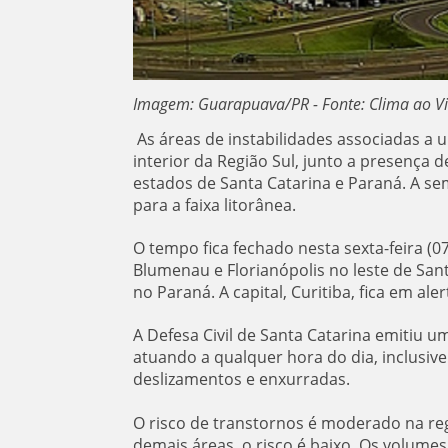
Imagem: Guarapuava/PR - Fonte: Clima ao V
As áreas de instabilidades associadas a 
interior da Região Sul, junto a presença
estados de Santa Catarina e Paraná. A se
para a faixa litorânea.
O tempo fica fechado nesta sexta-feira (07
Blumenau e Florianópolis no leste de San
no Paraná. A capital, Curitiba, fica em ale
A Defesa Civil de Santa Catarina emitiu u
atuando a qualquer hora do dia, inclusi
deslizamentos e enxurradas.
O risco de transtornos é moderado na regi
demais áreas, o risco é baixo. Os volume