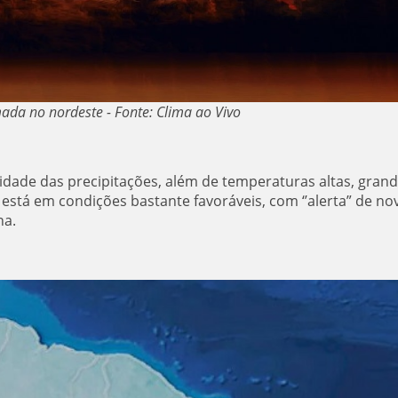
da no nordeste - Fonte: Clima ao Vivo
dade das precipitações, além de temperaturas altas, gran
í está em condições bastante favoráveis, com ‘’alerta” de no
na.