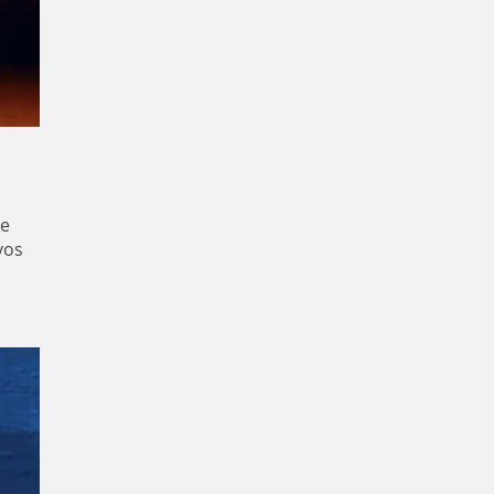
de
vos