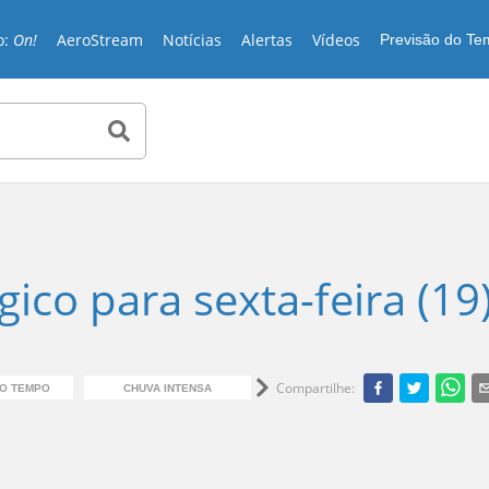
o:
On!
AeroStream
Notícias
Alertas
Vídeos
Previsão do T
ico para sexta-feira (19
Compartilhe
:
DO TEMPO
CHUVA INTENSA
BAIXA UMIDADE
CH