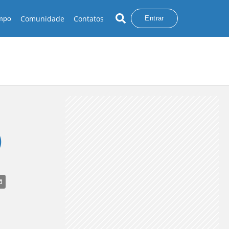
Comunidade
Contatos
empo
Entrar
)
UVA NO NORTE
CHUVA NO NORDESTE