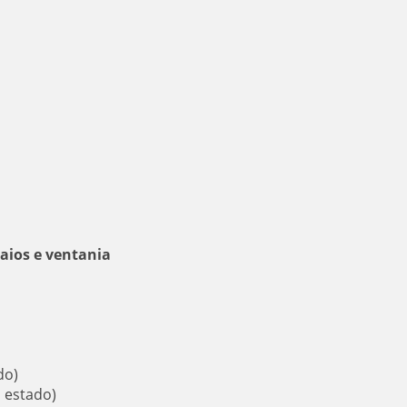
aios e ventania
do)
 estado)