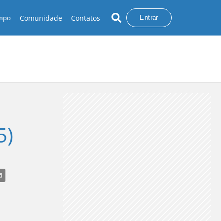
Comunidade
Contatos
empo
Entrar
5)
VENTANIA
BAIXA UMIDADE
CHUVA NO NORTE