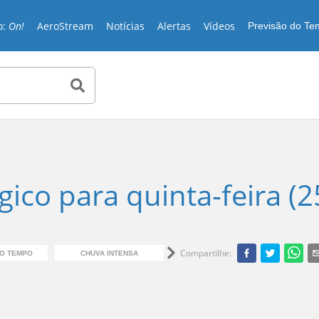
o:
On!
AeroStream
Notícias
Alertas
Vídeos
Previsão do T
ico para quinta-feira (2
Compartilhe
:
DO TEMPO
CHUVA INTENSA
TEMPESTADE