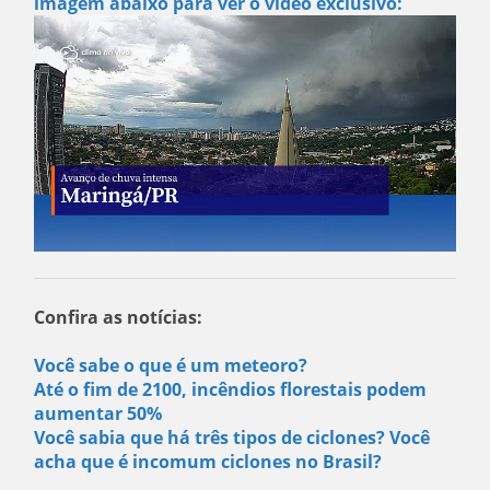
imagem abaixo para ver o vídeo exclusivo:
Confira as notícias:
Você sabe o que é um meteoro?
Até o fim de 2100, incêndios florestais podem
aumentar 50%
Você sabia que há três tipos de ciclones? Você
acha que é incomum ciclones no Brasil?