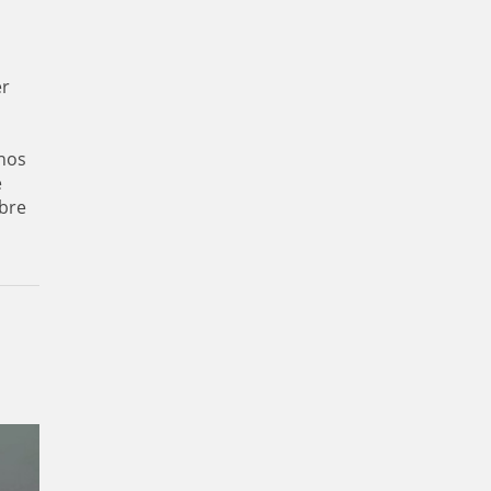
er
nos
e
bre