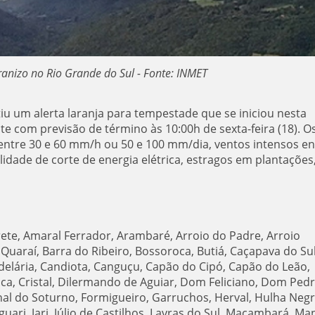
ranizo no Rio Grande do Sul - Fonte: INMET
iu um alerta laranja para tempestade que se iniciou nesta
oite com previsão de término às 10:00h de sexta-feira (18). O
a entre 30 e 60 mm/h ou 50 e 100 mm/dia, ventos intensos en
lidade de corte de energia elétrica, estragos em plantações
ete, Amaral Ferrador, Arambaré, Arroio do Padre, Arroio
Quaraí, Barra do Ribeiro, Bossoroca, Butiá, Caçapava do Sul
elária, Candiota, Canguçu, Capão do Cipó, Capão do Leão,
sca, Cristal, Dilermando de Aguiar, Dom Feliciano, Dom Pedr
nal do Soturno, Formigueiro, Garruchos, Herval, Hulha Negr
Jaguari, Jari, Júlio de Castilhos, Lavras do Sul, Maçambará, Ma