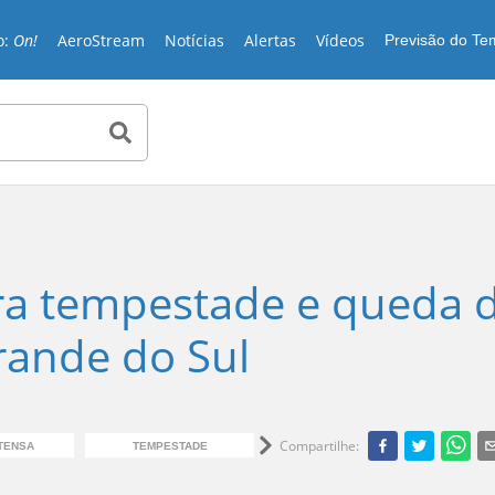
o:
On!
AeroStream
Notícias
Alertas
Vídeos
Previsão do T
ara tempestade e queda 
rande do Sul
Compartilhe
:
TENSA
TEMPESTADE
RAIOS