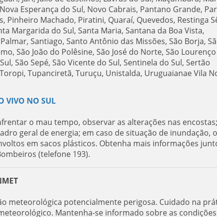
Nova Esperança do Sul, Novo Cabrais, Pantano Grande, Par
as, Pinheiro Machado, Piratini, Quaraí, Quevedos, Restinga S
nta Margarida do Sul, Santa Maria, Santana da Boa Vista,
 Palmar, Santiago, Santo Antônio das Missões, São Borja, S
nimo, São João do Polêsine, São José do Norte, São Lourenço
ul, São Sepé, São Vicente do Sul, Sentinela do Sul, Sertão
, Toropi, Tupanciretã, Turuçu, Unistalda, Uruguaianae Vila N
O VIVO NO SUL
nfrentar o mau tempo, observar as alterações nas encostas;
quadro geral de energia; em caso de situação de inundação, 
envoltos em sacos plásticos. Obtenha mais informações junt
Bombeiros (telefone 193).
INMET
ção meteorológica potencialmente perigosa. Cuidado na prá
er meteorológico. Mantenha-se informado sobre as condições