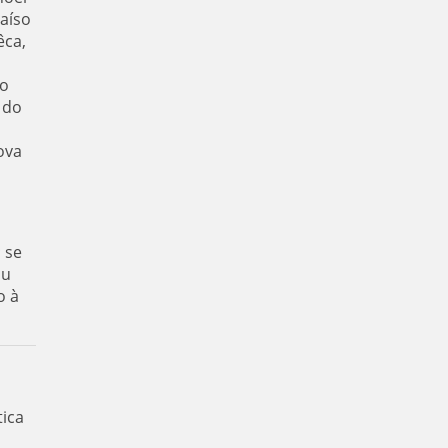
aíso
êca,
ão
 do
ova
 se
ou
o à
tica