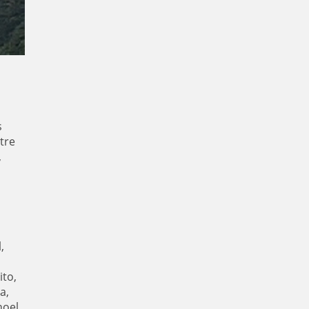
s
tre
,
,
ito,
a,
noel