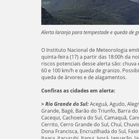
Alerta laranja para tempestade e queda de g
O Instituto Nacional de Meteorologia emit
quinta-feira (17) a partir das 18:00h da n
riscos potenciais desse alerta são: chuv
60 e 100 km/h e queda de granizo. Possibi
queda de árvores e de alagamentos.
Confiras as cidades em alerta:
> Rio Grande do Sul:
Aceguá, Agudo, Alegr
Grande, Bagé, Barão do Triunfo, Barra do 
Cacequi, Cachoeira do Sul, Camaquã, Cand
Cerrito, Cerro Grande do Sul, Chuí, Chuvi
Dona Francisca, Encruzilhada do Sul, Faxi
Itaara, Itacurubi, Itaqui, Ivorá, Jaguarão, 