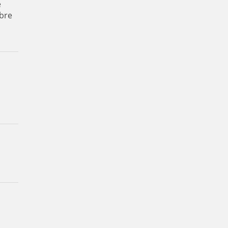
e
bre