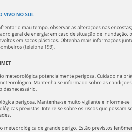
O VIVO NO SUL
nfrentar o mau tempo, observar as alterações nas encostas;
quadro geral de energia; em caso de situação de inundação, 
envoltos em sacos plásticos. Obtenha mais informações junt
Bombeiros (telefone 193).
INMET
ção meteorológica potencialmente perigosa. Cuidado na prá
er meteorológico. Mantenha-se informado sobre as condições
co desnecessário.
ológica perigosa. Mantenha-se muito vigilante e informe-se
ógicas previstas. Inteire-se sobre os riscos que possam s
ades.
ão meteorológica de grande perigo. Estão previstos fenôme