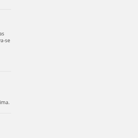
as
va-se
ima.