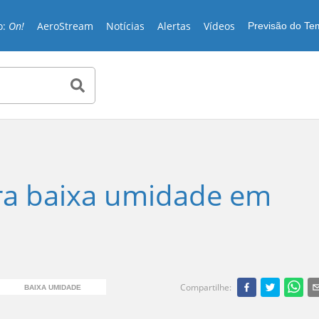
o:
On!
AeroStream
Notícias
Alertas
Vídeos
Previsão do T
ara baixa umidade em
Compartilhe
:
BAIXA UMIDADE