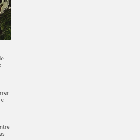
de
s
rrer
 e
entre
as