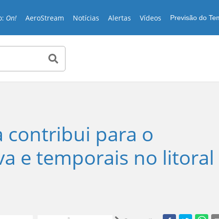
o:
On!
AeroStream
Notícias
Alertas
Vídeos
Previsão do T
a contribui para o
 e temporais no litoral