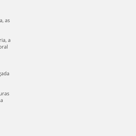
a, as
ia, a
oral
gada
uras
da