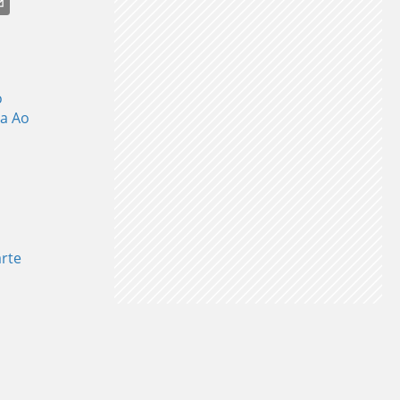
o
ma Ao
arte