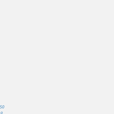
 50
 o