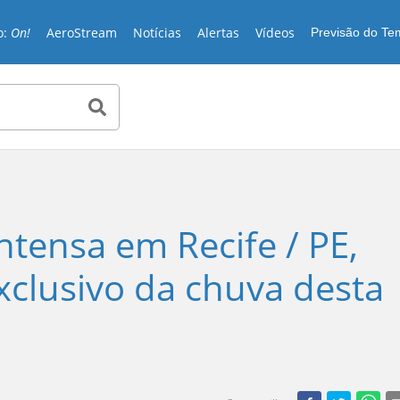
o:
On!
AeroStream
Notícias
Alertas
Vídeos
Previsão do T
ntensa em Recife / PE,
exclusivo da chuva desta