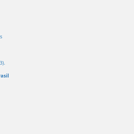
s
3).
asil