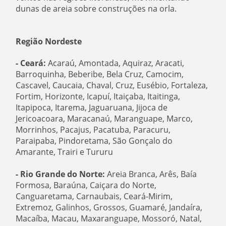
dunas de areia sobre construções na orla.
Região Nordeste
- Ceará:
Acaraú, Amontada, Aquiraz, Aracati,
Barroquinha, Beberibe, Bela Cruz, Camocim,
Cascavel, Caucaia, Chaval, Cruz, Eusébio, Fortaleza,
Fortim, Horizonte, Icapuí, Itaiçaba, Itaitinga,
Itapipoca, Itarema, Jaguaruana, Jijoca de
Jericoacoara, Maracanaú, Maranguape, Marco,
Morrinhos, Pacajus, Pacatuba, Paracuru,
Paraipaba, Pindoretama, São Gonçalo do
Amarante, Trairi e Tururu
- Rio Grande do Norte:
Areia Branca, Arês, Baía
Formosa, Baraúna, Caiçara do Norte,
Canguaretama, Carnaubais, Ceará-Mirim,
Extremoz, Galinhos, Grossos, Guamaré, Jandaíra,
Macaíba, Macau, Maxaranguape, Mossoró, Natal,