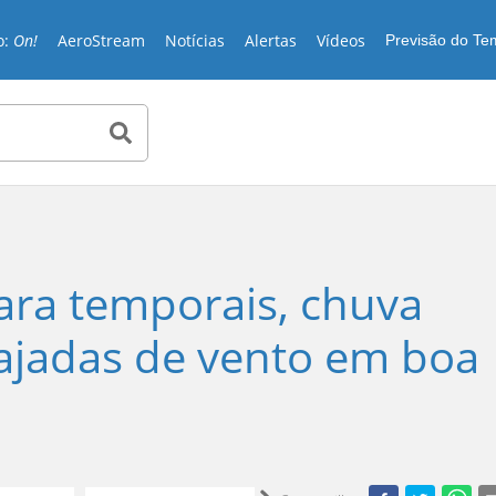
o:
On!
AeroStream
Notícias
Alertas
Vídeos
Previsão do T
ara temporais, chuva
 rajadas de vento em boa