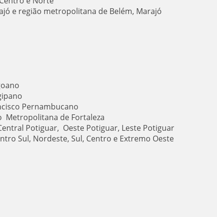
Centro e Norte
ajó e região metropolitana de Belém, Marajó
agoano
gipano
ancisco Pernambucano
ão Metropolitana de Fortaleza
Central Potiguar, Oeste Potiguar, Leste Potiguar
entro Sul, Nordeste, Sul, Centro e Extremo Oeste