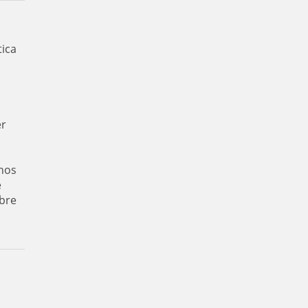
tica
er
nos
e
bre