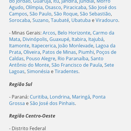
do Jordão
,
Guarujá
,
Itu
,
Jandira
,
Jundiaí
,
Morro
Agudo
,
Olímpia
,
Osasco
,
Piracicaba
,
São José dos
Campos
,
São Paulo
,
São Roque
,
São Sebastião
,
Sorocaba
,
Suzano
,
Taubaté
,
Ubatuba
e
Viradouro
.
- Minas Gerais:
Arcos
,
Belo Horizonte
,
Carmo da
Mata
,
Divinópolis
,
Guaxupé
,
Itabira
,
Itajubá
,
Itamonte
,
Itapecerica
,
João Monlevade
,
Lagoa da
Prata
,
Oliveira
,
Patos de Minas
,
Piumhi
,
Poços de
Caldas
,
Pouso Alegre
,
Rio Paranaíba
,
Santo
Antônio do Monte
,
São Francisco de Paula
,
Sete
Lagoas
,
Simonésia
e
Tiradentes
.
Região Sul
- Paraná:
Curitiba
,
Londrina
,
Maringá
,
Ponta
Grossa
e
São José dos Pinhais
.
Região Centro-Oeste
- Distrito Federal