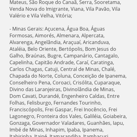
Mateus, São Roque do Canaã, Serra, Sooretama,
Venda Nova do Imigrante, Viana, Vila Pavão, Vila
Valério e Vila Velha, Vitória;
- Minas Gerais: Açucena, Água Boa, Águas
Formosas, Aimorés, Almenara, Alpercata,
Alvarenga, Angelândia, Araçuaí, Aricanduva,
Ataléia, Belo Oriente, Bertópolis, Bom Jesus do
Galho, Braúnas, Bugre, Campanário, Cantagalo,
Capelinha, Capitão Andrade, Caraí, Caratinga,
Carlos Chagas, Catuji, Central de Minas, Chalé,
Chapada do Norte, Coluna, Conceição de Ipanema,
Conselheiro Pena, Coroaci, Crisólita, Cuparaque,
Divino das Laranjeiras, Divinolândia de Minas,
Dom Cavati, Durandé, Engenheiro Caldas, Entre
Folhas, Felisburgo, Fernandes Tourinho,
Franciscópolis, Frei Gaspar, Frei Inocêncio, Frei
Lagonegro, Fronteira dos Vales, Galiléia, Goiabeira,
Gonzaga, Governador Valadares, Guanhães, Iapu,
Imbé de Minas, Inhapim, Ipaba, Ipanema,
Itabirinha, Itaipé, Itamarandiba, Itambacuri,