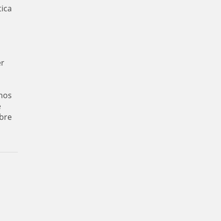
tica
er
nos
e
bre