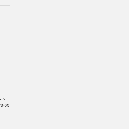
das
va-se