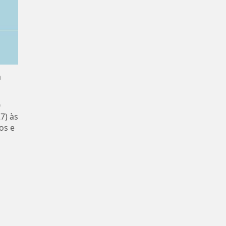
a
0
7) às
os e