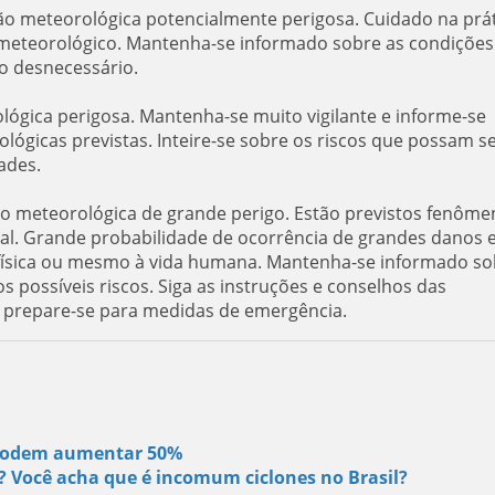
ção meteorológica potencialmente perigosa. Cuidado na prá
er meteorológico. Mantenha-se informado sobre as condições
co desnecessário.
ológica perigosa. Mantenha-se muito vigilante e informe-se
ógicas previstas. Inteire-se sobre os riscos que possam s
ades.
ão meteorológica de grande perigo. Estão previstos fenôme
al. Grande probabilidade de ocorrência de grandes danos 
e física ou mesmo à vida humana. Mantenha-se informado so
s possíveis riscos. Siga as instruções e conselhos das
e prepare-se para medidas de emergência.
s podem aumentar 50%
s? Você acha que é incomum ciclones no Brasil?