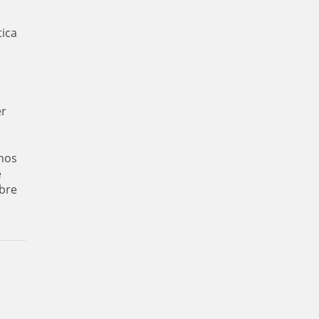
tica
er
nos
e
bre