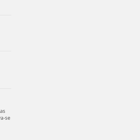
das
va-se