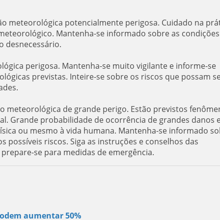
ção meteorológica potencialmente perigosa. Cuidado na prá
er meteorológico. Mantenha-se informado sobre as condições
co desnecessário.
ológica perigosa. Mantenha-se muito vigilante e informe-se
ógicas previstas. Inteire-se sobre os riscos que possam s
ades.
ão meteorológica de grande perigo. Estão previstos fenôme
al. Grande probabilidade de ocorrência de grandes danos 
e física ou mesmo à vida humana. Mantenha-se informado so
s possíveis riscos. Siga as instruções e conselhos das
e prepare-se para medidas de emergência.
s podem aumentar 50%