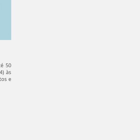
té 50
4) às
tos e