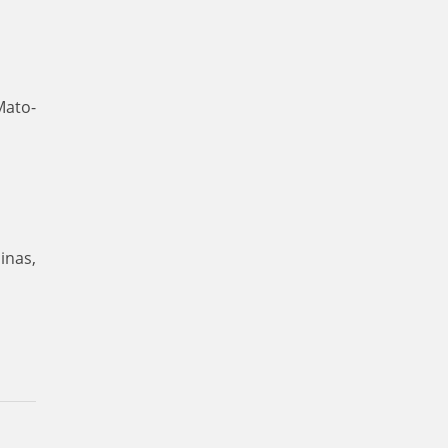
Mato-
inas,