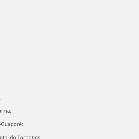
á;
raima;
a-Guaporé;
ental do Tocantins;