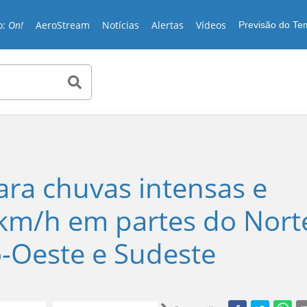
o:
On!
AeroStream
Notícias
Alertas
Vídeos
Previsão do T
ara chuvas intensas e
km/h em partes do Nort
o-Oeste e Sudeste