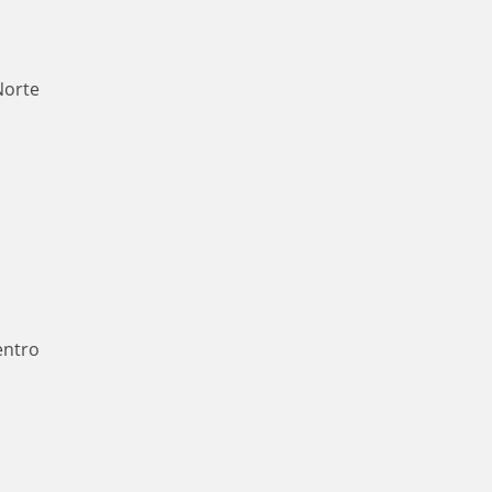
;
Norte
ntro