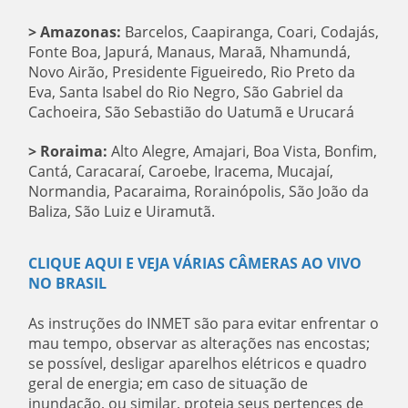
> Amazonas:
Barcelos, Caapiranga, Coari, Codajás,
Fonte Boa, Japurá, Manaus, Maraã, Nhamundá,
Novo Airão, Presidente Figueiredo, Rio Preto da
Eva, Santa Isabel do Rio Negro, São Gabriel da
Cachoeira, São Sebastião do Uatumã e Urucará
> Roraima:
Alto Alegre, Amajari, Boa Vista, Bonfim,
Cantá, Caracaraí, Caroebe, Iracema, Mucajaí,
Normandia, Pacaraima, Rorainópolis, São João da
Baliza, São Luiz e Uiramutã.
CLIQUE AQUI E VEJA VÁRIAS CÂMERAS AO VIVO
NO BRASIL
As instruções do INMET são para evitar enfrentar o
mau tempo, observar as alterações nas encostas;
se possível, desligar aparelhos elétricos e quadro
geral de energia; em caso de situação de
inundação, ou similar, proteja seus pertences de