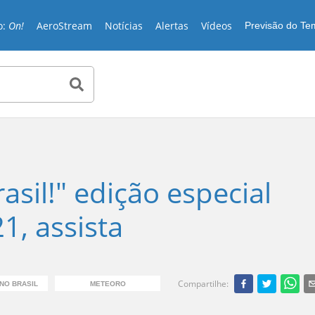
o:
On!
AeroStream
Notícias
Alertas
Vídeos
Previsão do T
sil!" edição especial
1, assista
Compartilhe
:
NO BRASIL
METEORO