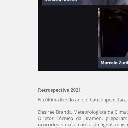
Retrospectiva 2021
Na última live do ano, o bate papo estará
Desirée Brandt, Meteorologista da Clima
Diretor Técnico da Bramon, preparam
ocorridos no céu, com as imagens mais