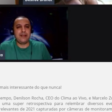
 mais interessante do que nunca!
tempo, Denilson Rocha, CEO do Clima ao Vivo, e Marcelo Zu
 uma super retrospectiva para relembrar diversos ev
 relevantes de 2021 capturadas por câmeras de monitora