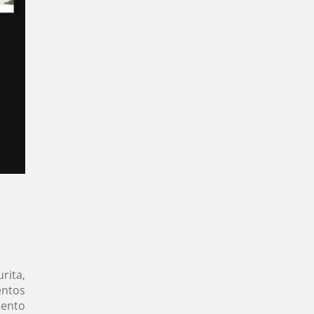
rita,
entos
mento