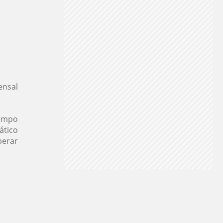
ensal
tempo
ático
perar