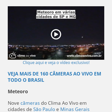
Clique aqui e veja o vídeo exclusivo!
VEJA MAIS DE 160 CÂMERAS AO VIVO EM
TODO O BRASIL
Meteoro
Nove
câmeras
do Clima Ao Vivo em
cidades de
São Paulo
e
Minas Gerais