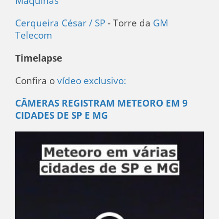
Máquinas
Cerqueira César / SP
- Torre da
GM
Telecom
Timelapse
Confira o
vídeo exclusivo:
CÂMERAS REGISTRAM METEORO EM 9
CIDADES DE SP E MG