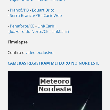
-
Piancó/PB
-
Eduart Brito
-
Serra Branca/PB
-
CaririWeb
-
Penaforte/CE
-
LinKCariri
-
Juazeiro do Norte/CE
-
LinkCariri
Timelapse
Confira o
vídeo exclusivo:
CÂMERAS REGISTRAM METEORO NO NORDESTE