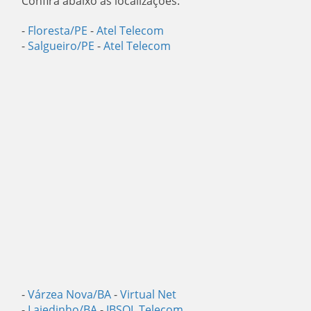
Confira abaixo as localizações:
-
Floresta/PE
-
Atel Telecom
-
Salgueiro/PE
-
Atel Telecom
-
Várzea Nova/BA
-
Virtual Net
-
Lajedinho/BA
-
IBSOL Telecom