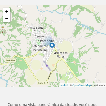
+
−
Leaflet
| ©
OpenStreetMap
contributors
Como uma vista panorâmica da cidade, você pode