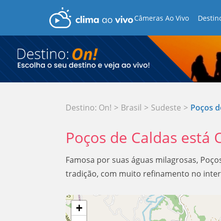
Câmeras Ao Vivo
Destin
Destino: On!
>
Brasil
>
Sudeste
>
Poços d
Poços de Caldas está 
Famosa por suas águas milagrosas, Poços
tradição, com muito refinamento no inter
+