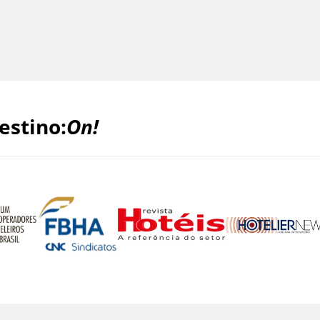
estino:
On!