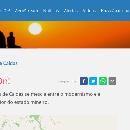
o:
On!
AeroStream
Notícias
Alertas
Vídeos
Previsão do T
e Caldas
On!
Compartilhe
:
 de Caldas se mescla entre o modernismo e a
ior do estado mineiro.