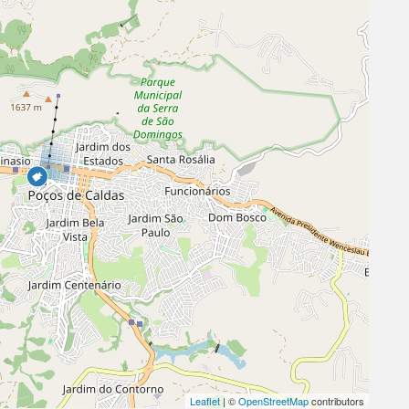
Leaflet
| ©
OpenStreetMap
contributors