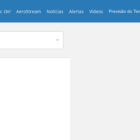
o:
On!
AeroStream
Notícias
Alertas
Vídeos
Previsão do T