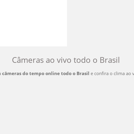
Câmeras ao vivo
todo o Brasil
a
câmeras do tempo online
todo o Brasil
e confira o clima ao 
Câmeras Ao Vivo
Acre
Ceará
Maranhão
Pará
Ri