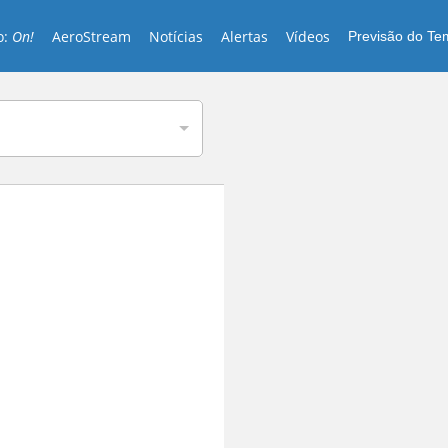
o:
On!
AeroStream
Notícias
Alertas
Vídeos
Previsão do T