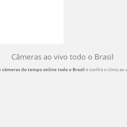
Câmeras ao vivo
todo o Brasil
a
câmeras do tempo online
todo o Brasil
e confira o clima ao 
Câmeras Ao Vivo
Acre
Ceará
Maranhão
Pará
Ri