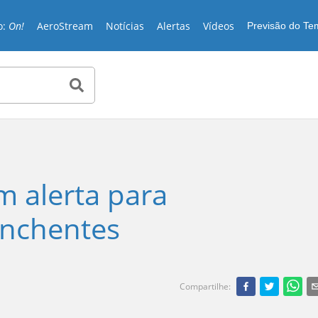
o:
On!
AeroStream
Notícias
Alertas
Vídeos
Previsão do T
m alerta para
enchentes
Compartilhe
: