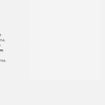
e
na.
o
mm
nte.