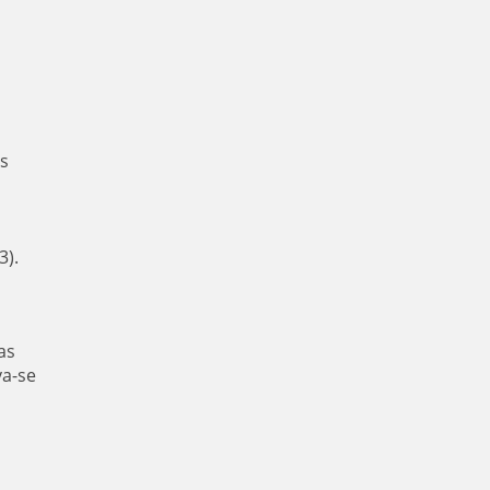
s
3).
as
va-se