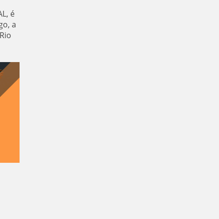
L, é
go, a
Rio