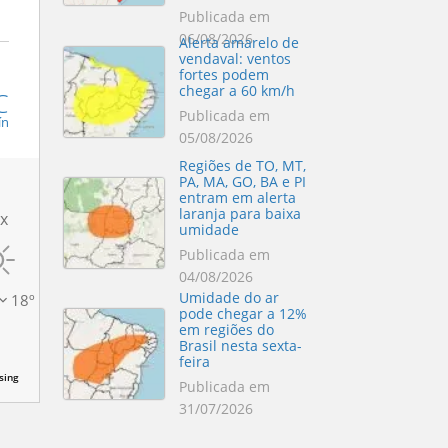
Publicada em
06/08/2026
Alerta amarelo de
vendaval: ventos
fortes podem
chegar a 60 km/h
C
Publicada em
ín
05/08/2026
Regiões de TO, MT,
PA, MA, GO, BA e PI
entram em alerta
laranja para baixa
x
umidade
Publicada em
04/08/2026
Umidade do ar
18
º
pode chegar a 12%
em regiões do
Brasil nesta sexta-
feira
sing
Publicada em
31/07/2026