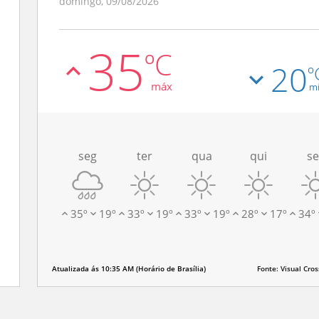
domingo, 09/08/2026
ao
35
ºC
20
º
máx
m
seg
ter
qua
qui
se
35
º
19
º
33
º
19
º
33
º
19
º
28
º
17
º
34
º
Atualizada ás
10:35 AM
(
Horário de Brasília
)
Fonte: Visual Cros