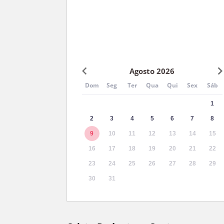
Veja a evolução da câmera ao vivo 
longo do tempo
Agosto 2026
Dom
Seg
Ter
Qua
Qui
Sex
Sáb
1
2
3
4
5
6
7
8
9
10
11
12
13
14
15
16
17
18
19
20
21
22
23
24
25
26
27
28
29
30
31