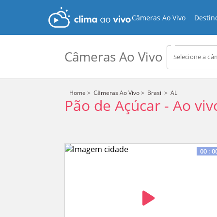
Câmeras Ao Vivo
Destin
Câmeras Ao Vivo
Selecione a câ
Home
>
Câmeras Ao Vivo
>
Brasil
>
AL
Pão de Açúcar
-
Ao viv
Vide
Playe
This
is
is
loadi
a
The media could not be loaded, either becau
modal
window.
the format is 
00
:
0
Evolução do Temp