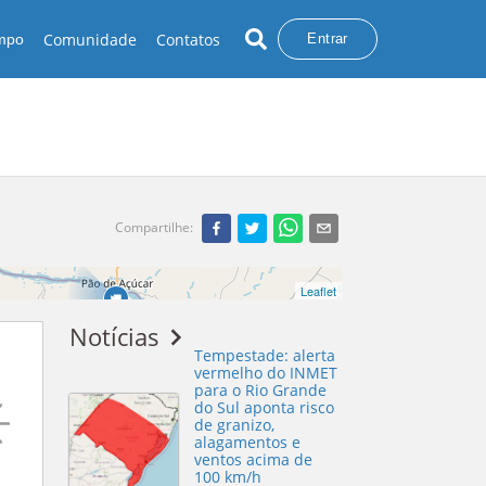
Comunidade
Contatos
empo
Entrar
Compartilhe
:
Cristo Redentor - Oeste
Leaflet
Notícias
Tempestade: alerta
vermelho do INMET
para o Rio Grande
do Sul aponta risco
de granizo,
alagamentos e
ventos acima de
100 km/h